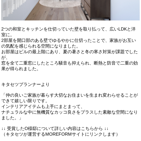
2つの和室とキッチンを仕切っていた壁を取り払って、広いLDKと洋
室に。
2部屋を開口部のある壁でゆるやかに仕切ったことで、家族がお互い
の気配を感じられる空間になりました。
お部屋はビルの最上階にあり、夏の暑さと冬の寒さ対策が課題でした
が、
窓を全て二重窓にしたところ騒音も抑えられ、断熱と防音で二重の効
果が得られました。
キタセツプランナーより
「仲の良いご家族が暮らす大切なお住まいを生まれ変わらせることが
できて嬉しい限りです。
インテリアアイテムも上手にまとまって、
ナチュラルな中に無機質なカッコ良さをプラスした素敵な空間になり
ました。」
↓↓ 受賞したO様邸について詳しい内容はこちらから ↓↓
（キタセツが運営するMOREFORMサイトにリンクします）