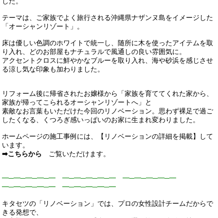
した。
テーマは、ご家族でよく旅行される沖縄県ナザンヌ島をイメージした
「オーシャンリゾート」。
床は優しい色調のホワイトで統一し、随所に木を使ったアイテムを取
り入れ、どのお部屋もナチュラルで風通しの良い雰囲気に。
アクセントクロスに鮮やかなブルーを取り入れ、海や砂浜を感じさせ
る涼し気な印象も加わりました。
リフォーム後に帰省されたお嬢様から「家族を育ててくれた家から、
家族が帰ってこられるオーシャンリゾートへ」と
素敵なお言葉もいただけた今回のリノベーション。思わず裸足で過ご
したくなる、くつろぎ感いっぱいのお家に生まれ変わりました。
ホームページの施工事例には、【リノベーションの詳細を掲載】して
います。
➡こちらから
ご覧いただけます。
━─━─━─━─━ ━─━─━─━─━ ━─━─━─━─━
━─━─━─━─━ ━─━─━─━─━
キタセツの「リノベーション」では、プロの女性設計チームだからで
きる発想で、