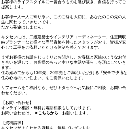
お客様のライフスタイルに一番合うものを選び抜き、自信を持ってご
提案します。
お客様一人一人に寄り添い、このご縁を大切に、あなたのこの先の人
生に関わっていきたいです。
だから妥協はしません。
キタセツには、二級建築士やインテリアコーディネーター、住空間収
納プランナーなど様々な専門資格を持ったスタッフがおり、皆様が安
心して工事をご依頼いただける体制を整えております。
まずお客様のお話をじっくりとお聞きし、お客様と家族のようなお付
き合いを通して、お客様のもっと幸せな生活や暮らしを形にしていき
ます。
住み始めてからも10年先、20年先もご満足いただける「安全で快適な
住み心地のいい住まい」をご提供いたします。
リフォームをご検討なら、ぜひキタセツへお気軽にご相談、お問い合
わせください。
【お問い合わせ】
オンライン相談・無料お電話相談もしております。
お問い合わせは、
➤こちらから
お願いします。
【資料請求】
キタセツがよくわかる資料を、無料プレゼント中