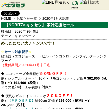
HOME
お知らせ一覧
2020年9月の記事
【NORITZ× キタセツ】 家計応援セール！
投稿日：2020年 9月 9日
テーマ：
キャンペーン
めったにない大チャンスです！
☆
セール対象製品
☆
給湯器（エコジョーズ）・ビルトインコンロ・ノンフィルターレンジ
フード
（受付期間／2020年11月末日迄）
５０% ＯＦＦ！
◆
エコジョーズ全機種が
例）シンプル（オート）16号・リモコンセット：定価
¥
382,800（税
別）
⇨
¥ 191,400（税別）
※その他部材・工事費割引対象外
３０％ＯＦＦ！
◆ 便利な
ビルトインコンロ
が
例）
【ＰＲＯＧＲＥ】
幅60cm 定価
¥
296,000（税別）
⇨
¥
207
,200
（税別）