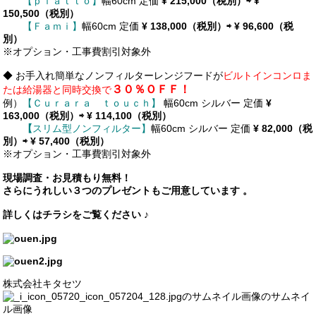
【
ｐｉａｔｔｏ】
幅60cm 定価
¥
215,000（税別）⇨
¥
150
,500
（税別）
【
Ｆａｍｉ】
幅60cm 定価
¥
138
,000（税別）⇨
¥ 96
,600
（税
別）
※オプション・工事費割引対象外
◆ お手入れ簡単な
ノンフィルターレンジフード
が
ビルトインコンロま
３０％ＯＦＦ！
たは給湯器と同時交換で
例）
【Ｃｕｒａｒａ ｔｏｕｃｈ】
幅60cm シルバー 定価
¥
163,000（税別）⇨ ¥ 114,100（税別）
【
スリム型ノンフィルター】
幅60cm シルバー 定価
¥ 82,000（税
別）⇨ ¥ 57,400（税別）
※オプション・工事費割引対象外
現場調査・お見積もり無料！
さらにうれしい３つのプレゼントもご用意しています 。
詳しくはチラシをご覧ください ♪
株式会社キタセツ