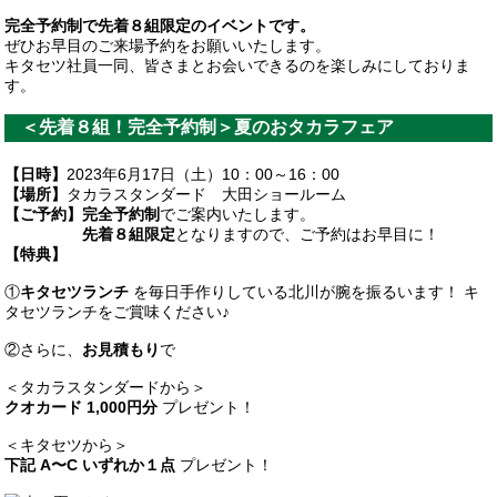
完全予約制で先着８組限定のイベントです。
ぜひお早目のご来場予約をお願いいたします。
キタセツ社員一同、皆さまとお会いできるのを楽しみにしておりま
す。
＜先着８組！完全予約制＞夏のおタカラフェア
【日時】
2023年6月17日（土）10：00～16：00
【場所】
タカラスタンダード 大田ショールーム
【ご予約】
完全予約制
でご案内いたします。
先着８組限定
となりますので、ご予約はお早目に！
【特典】
①
キタセツランチ
を毎日手作りしている北川が腕を振るいます！ キ
タセツランチをご賞味ください♪
②さらに、
お見積もり
で
＜タカラスタンダードから＞
クオカード 1,000円分
プレゼント！
＜キタセツから＞
下記 A〜C いずれか１点
プレゼント！