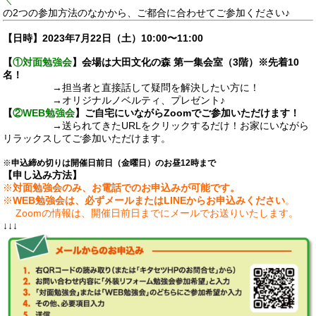
＼
の2つの参加方法のなかから、ご都合に合わせてご参加ください♪
【日時】2023年7月22日（土）10:00〜11:00
【
①対面勉強会
】会場は大田文化の森 第一集会室（3階）※先着10
名！
→担当者と直接話して疑問を解決したい方に！
→オリジナルノベルティ、プレゼント♪
【
②WEB勉強会
】ご自宅にいながらZoomでご参加いただけます！
→送られてきたURLをクリックするだけ！お家にいながら
リラックスしてご参加いただけます。
※
申込締め切りは開催日前日（金曜日）のお昼12時まで
【申し込み方法】
※
対面勉強会のみ、お電話でのお申込みが可能です。
※
WEB勉強会は、必ずメールまたはLINEからお申込みください
。
Zoomの情報は、開催日前日までにメールでお送りいたします。
↓↓↓