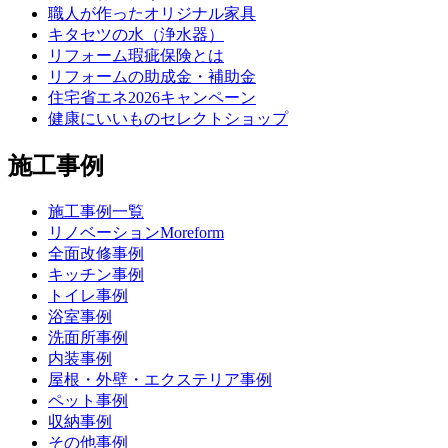
職人が作ったオリジナル家具
キタセツの水（浄水器）
リフォーム瑕疵保険とは
リフォームの助成金・補助金
住宅省エネ2026キャンペーン
健康にいいものセレクトショップ
施工事例
施工事例一覧
リノベーションMoreform
全面改修事例
キッチン事例
トイレ事例
浴室事例
洗面所事例
内装事例
屋根・外壁・エクステリア事例
ペット事例
収納事例
その他事例