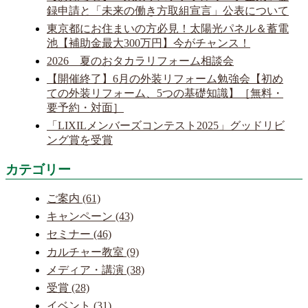
録申請と「未来の働き方取組宣言」公表について
東京都にお住まいの方必見！太陽光パネル＆蓄電
池【補助金最大300万円】今がチャンス！
2026 夏のおタカラリフォーム相談会
【開催終了】6月の外装リフォーム勉強会【初め
ての外装リフォーム、5つの基礎知識】［無料・
要予約・対面］
「LIXILメンバーズコンテスト2025」グッドリビ
ング賞を受賞
カテゴリー
ご案内 (61)
キャンペーン (43)
セミナー (46)
カルチャー教室 (9)
メディア・講演 (38)
受賞 (28)
イベント (31)