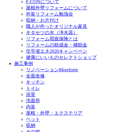
F-CONについて
屋根外壁リフォームについて
外装リフォーム勉強会
収納・お片付け
職人が作ったオリジナル家具
キタセツの水（浄水器）
リフォーム瑕疵保険とは
リフォームの助成金・補助金
住宅省エネ2026キャンペーン
健康にいいものセレクトショップ
施工事例
リノベーションMoreform
全面改修
キッチン
トイレ
浴室
洗面所
内装
屋根・外壁・エクステリア
ペット
収納
その他