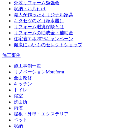
外装リフォーム勉強会
収納・お片付け
職人が作ったオリジナル家具
キタセツの水（浄水器）
リフォーム瑕疵保険とは
リフォームの助成金・補助金
住宅省エネ2026キャンペーン
健康にいいものセレクトショップ
施工事例
施工事例一覧
リノベーションMoreform
全面改修
キッチン
トイレ
浴室
洗面所
内装
屋根・外壁・エクステリア
ペット
収納