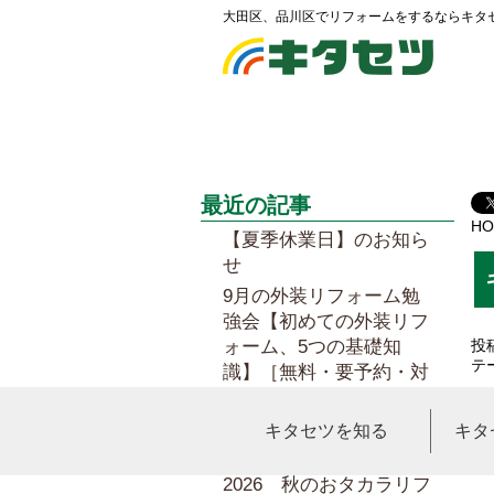
大田区、品川区でリフォームをするならキタ
最近の記事
HO
【夏季休業日】のお知ら
せ
9月の外装リフォーム勉
強会【初めての外装リフ
ォーム、5つの基礎知
投
テ
識】［無料・要予約・対
面］
秋のエアコンクリーニン
キタセツを知る
キタ
平
グキャンペーン！
キ
2026 秋のおタカラリフ