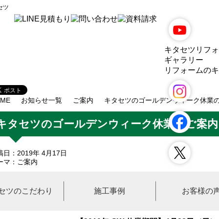
セツ
キタセツリフォ
ギャラリー
リフォームのキ
ME
お知らせ一覧
ご案内
キタセツのゴールデンウィーク休業
キタセツのゴールデンウィーク休業のご案内
稿日：2019年 4月17日
ーマ：
ご案内
セツのこだわり
施工事例
お客様の
素は格別のお引き立てを賜り、厚く御礼申し上げます。
タセツでは、誠に勝手ながら下記の期間をゴールデンウィーク休業と