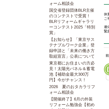
ォーム相談会
国交省登録団体BLR主催
休
のコンテストで受賞！
ご
BLRリフォームギャラリ
ーコンテスト2025「特別
連
緊
賞」
【お知らせ】「東京サス
テナブルワーク企業」登
録申請と「未来の働き方
取組宣言」公表について
東京都にお住まいの方必
見！太陽光パネル＆蓄電
池【補助金最大300万
円】今がチャンス！
2026 夏のおタカラリフ
ォーム相談会
【開催終了】6月の外装
リフォーム勉強会【初め