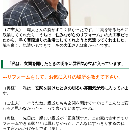
（ご主人）
職人さんの腕がすごく良かったです。工期を守るために
残業してくれたり、うちは
「住みながらのリフォーム」の大工事だっ
たから、早く普段通りの生活にしてくれようと気遣ってくれました
。
腕も良く、気遣いもできて、あの大工さんは良かったです。
「私は、玄関を開けたときの明るい雰囲気が気に入っています」
---リフォームをして、お気に入りの場所を教えて下さい。
（奥様） 私は、
玄関を開けたときの明るい雰囲気が気に入っていま
す。
（ご主人） そうだね。親戚たちも玄関を開けてすぐに「こんなに変
わると思わなかった～」って言っていますからね。
（奥様） 先日は、親しい親戚が「正直話すと、この家は古すぎてリ
フォームできる家だとは思わなかった。こんなにすっきりするのね」
って言われたばかりです（笑）。