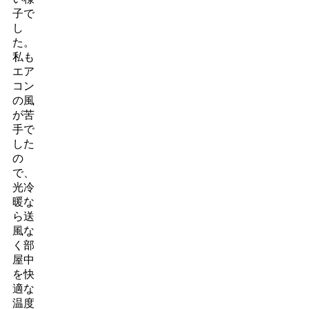
子で
し
た。
私も
エア
コン
の風
が苦
手で
した
の
で、
光冷
暖な
ら送
風な
く部
屋中
を快
適な
温度