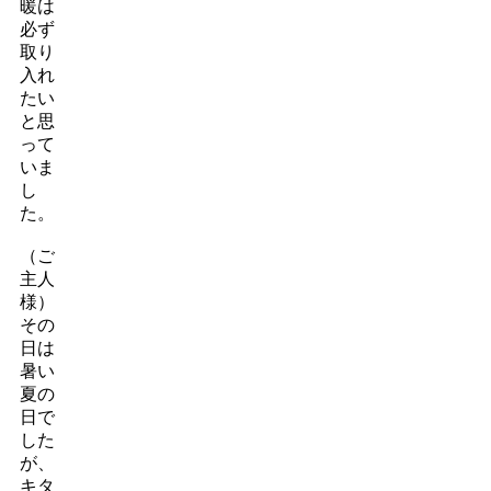
暖は
必ず
取り
入れ
たい
と思
って
いま
し
た。
（ご
主人
様）
その
日は
暑い
夏の
日で
した
が、
キタ