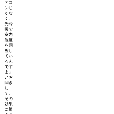
アコ
ンじ
ゃな
く、
光冷
暖で
室内
温度
を調
整し
てい
るん
です
よ」
とお
聞き
し
て、
その
効果
に驚