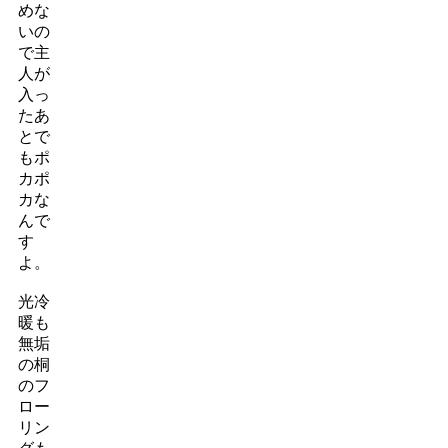
めな
いの
で主
人が
入っ
たあ
とで
もポ
カポ
カな
んで
す
よ。
光冷
暖も
無垢
の桐
のフ
ロー
リン