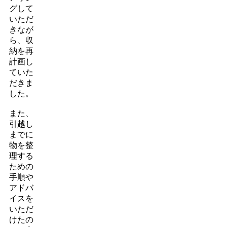
グして
いただ
きなが
ら、収
納を再
計画し
ていた
だきま
した。
また、
引越し
までに
物を整
理する
ための
手順や
アドバ
イスを
いただ
けたの