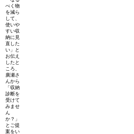
べく物
を減ら
して、
使いや
すい収
納に見
直した
い」と
お伝え
したと
ころ、
廣瀬さ
んから
「収納
診断を
受けて
みませ
ん
か？」
とご提
案をい