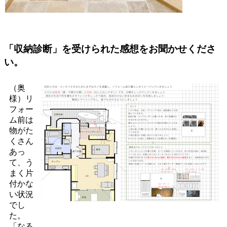
「収納診断」を受けられた感想をお聞かせくださ
い。
（奥
様）リ
フォー
ム前は
物がた
くさん
あっ
て、う
まく片
付かな
い状況
でし
た。
「なる