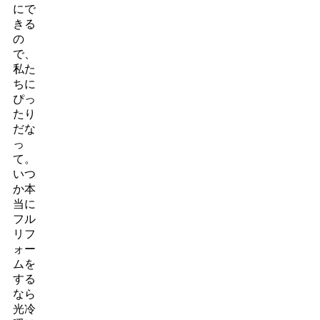
にで
きる
の
で、
私た
ちに
ぴっ
たり
だな
っ
て。
いつ
か本
当に
フル
リフ
ォー
ムを
する
なら
光冷