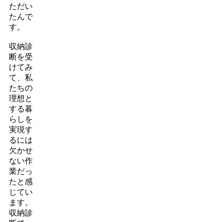
ただい
たんで
す。
収納診
断を受
けてみ
て、私
たちの
理想と
する暮
らしを
実現す
るには
欠かせ
ない作
業だっ
たと感
じてい
ます。
収納診