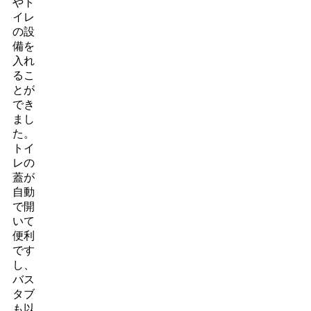
やト
イレ
の設
備を
入れ
るこ
とが
でき
まし
た。
トイ
レの
蓋が
自動
で開
いて
便利
です
し、
バス
タブ
も以