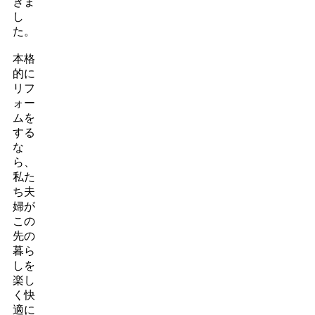
きま
し
た。
本格
的に
リフ
ォー
ムを
する
な
ら、
私た
ち夫
婦が
この
先の
暮ら
しを
楽し
く快
適に