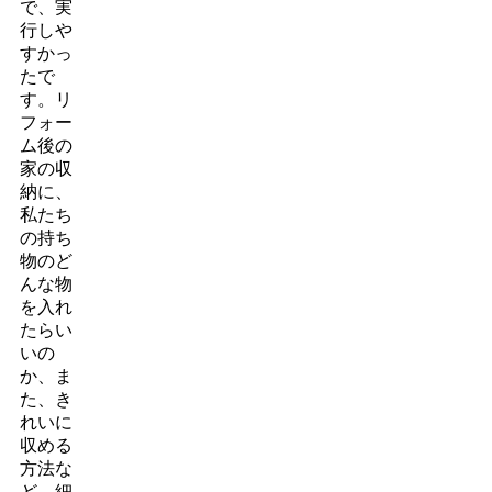
で、実
行しや
すかっ
たで
す。リ
フォー
ム後の
家の収
納に、
私たち
の持ち
物のど
んな物
を入れ
たらい
いの
か、ま
た、き
れいに
収める
方法な
ど、細