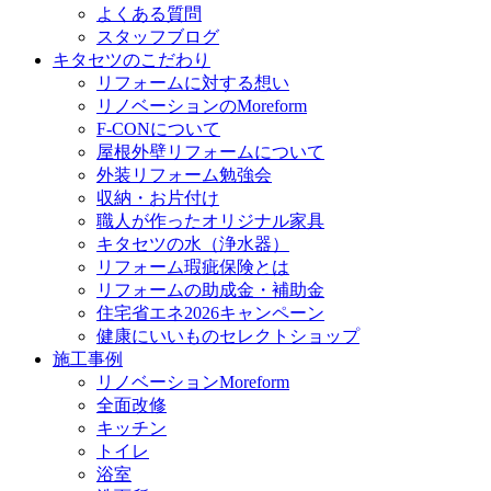
よくある質問
スタッフブログ
キタセツのこだわり
リフォームに対する想い
リノベーションのMoreform
F-CONについて
屋根外壁リフォームについて
外装リフォーム勉強会
収納・お片付け
職人が作ったオリジナル家具
キタセツの水（浄水器）
リフォーム瑕疵保険とは
リフォームの助成金・補助金
住宅省エネ2026キャンペーン
健康にいいものセレクトショップ
施工事例
リノベーションMoreform
全面改修
キッチン
トイレ
浴室