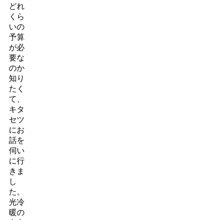
どれ
くら
いの
予算
が必
要な
のか
知り
たく
て、
キタ
セツ
にお
話を
伺い
に行
きま
し
た。
光冷
暖の