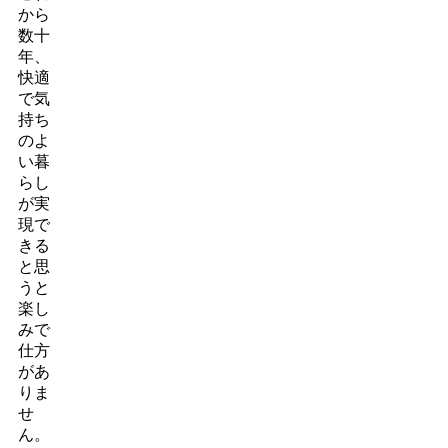
から
数十
年、
快適
で気
持ち
のよ
い暮
らし
が実
現で
きる
と思
うと
楽し
みで
仕方
があ
りま
せ
ん。