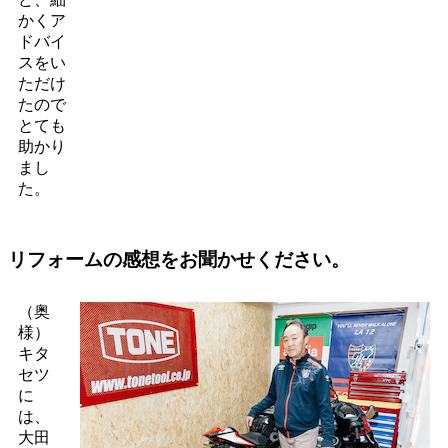
かくア
ドバイ
スをい
ただけ
たので
とても
助かり
まし
た。
リフォームの感想をお聞かせください。
（奥
様）
キタ
セツ
に
は、
大田