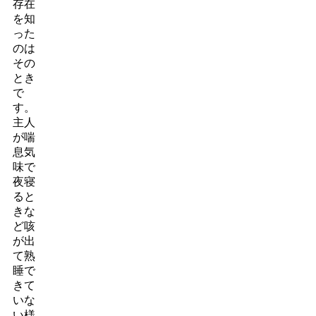
存在
を知
った
のは
その
とき
で
す。
主人
が喘
息気
味で
夜寝
ると
きな
ど咳
が出
て熟
睡で
きて
いな
い様