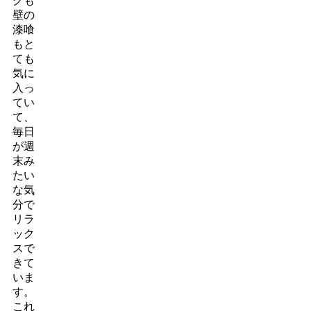
グも
壁の
漆喰
もと
ても
気に
入っ
てい
て、
毎日
が週
末み
たい
な気
分で
リラ
ック
スで
きて
いま
す。
これ