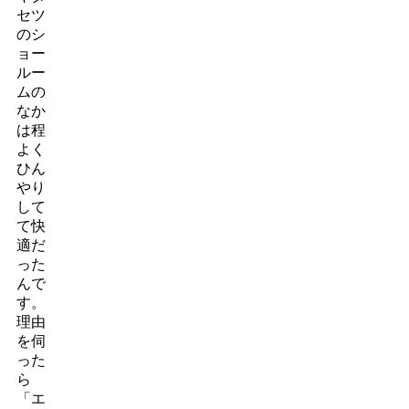
セツ
のシ
ョー
ルー
ムの
なか
は程
よく
ひん
やり
して
て快
適だ
った
んで
す。
理由
を伺
った
ら
「エ