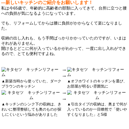
---新しいキッチンのご紹介をお願いします！
私は今65歳で、年齢的に高齢者の部類に入ってきて、台所に立つと腰
への負担が気になるようになっています。
でも、リフォームしてからは腰に負担がかからなくて楽になりまし
た。
収納の出し入れも、もう手間ばっかりかかっていたのですが、いまは
それがありません。
開けるとどこに何が入っているかがわかって、一度に出し入れができ
るので、とても便利ですよね。
→
→
▲新築当時から使っていた、ダーク
▲オフホワイトのキッチンを選び、
ブラウンのキッチン
お部屋が明るい雰囲気に
→
→
▲キッチンのシンク下の収納は、き
▲引出タイプの収納は、奥まで何が
れいに整理整頓しても奥のものが探
入っているのか一目瞭然で「使いや
しにくいという悩みがありました
すくなりました」とS様