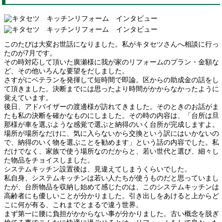
このたびは大変お世話になりました。私がキタセツさんへ相談に行っ
たのが7月です。
その時対応して頂いた廣瀬様に我が家のリフォームのプラン・金額な
ど、その他いろんな要望をだしました。
さすがにベテランを発揮して短時間で即論。区からの助成金の話をし
て頂きました。決断までには思ったより時間がかからなかったように
覚えています。
後日、アドバイザーの渡邊様が訪れてきました。そのときのお話がま
たも私の決断を確かなものにしました。その時の内容は、「台所は旦
那様が車を選ぶような感覚で選ぶと納得のいく台所が完成しますよ。
場所が場所なだけに、気に入らないから交換という訳にはいかないの
で、納得のいく物を選ぶことを勧めます」という話の内容でした。私
だけでなく、家族で使う場所なのだからと、若い世代と選び、細々し
た物品をチョイスしました。
システムキッチン設置後は、見違えてしまうくらいでした。
私自身、システムキッチンは若い人たちが使うものだと思っていまし
たが、台所物品を収納し始めて感じたのは、このシステムキッチンは
高齢者にも優しいことが分かりました。引き出しをあけると上からど
こに何が有る、これまでとまるで違う世界。
まず第一に腰に負担がかからない事が分かりました。古い概念を脱ぎ