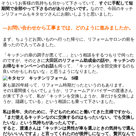
そういうお客様の気持ちも分かって下さっていて、
すぐに手配して短
期間で全部やって下さるのがありがたいです。
なので、今回のキッチ
ンリフォームもキタセツさんにお願いしようと思いました。
---お問い合わせから工事までは、どのように進みましたか。
まず、ちょうどお買いものへ行った帰りに、リフォームサロンの前を
通ったので入ってみました。
「キッチンの扉の調子が悪くて...」という相談をするつもりで伺った
のですが、そのときに
大田区のリフォーム助成金の話や、キッチンの
お得なキャンペーンのお話
も伺って、「キッチンを全部交換するのも
良いのかもしれないな」と思うようになりました。
家も築20年経って、リフォーム時期だったというのもあります。
その1週間後くらいでしょうか、リフォームアドバイザーの渡邊さん
が来て下さって、私が「キッチンを交換しようか、扉だけを交換しよ
うか、躊躇している」という相談にも乗って下さいました。
私は長年、夫のために、子どものためにと働いてきた主婦ですから、
「まだ使えるキッチンなのに交換するのはもったいない。でも交換し
たいな」という気持ちがあったんです。
すると、渡邉さんは「キッチンは男性が車を選ぶときの気持ちで選ん
だらいいんですよ」と言ってくれたのが後押しになって、贅沢なんで