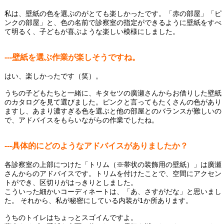
私は、壁紙の色を選ぶのがとても楽しかったです。「赤の部屋」「ピ
ンクの部屋」と、色の名前で診察室の指定ができるように壁紙をすべ
て明るく、子どもが喜ぶような楽しい模様にしました。
---壁紙を選ぶ作業が楽しそうですね。
はい、楽しかったです（笑）。
うちの子どもたちと一緒に、キタセツの廣瀬さんからお借りした壁紙
のカタログを見て選びました。ピンクと言ってもたくさんの色があり
ますし、あまり濃すぎる色を選ぶと他の部屋とのバランスが難しいの
で、アドバイスをもらいながらの作業でしたね。
---具体的にどのようなアドバイスがありましたか？
各診察室の上部につけた「トリム（※帯状の装飾用の壁紙）」は廣瀬
さんからのアドバイスです。トリムを付けたことで、空間にアクセン
トができ、区切りがはっきりとしました。
こういった細かいコーディネートは、「あ、さすがだな」と思いまし
た。 それから、私が秘密にしている内装が1か所あります。
うちのトイレはちょっとスゴイんですよ。