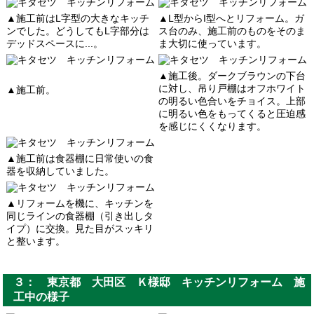
▲施工前はL字型の大きなキッチ
▲L型からI型へとリフォーム。ガ
ンでした。どうしてもL字部分は
ス台のみ、施工前のものをそのま
デッドスペースに...。
ま大切に使っています。
▲施工後。ダークブラウンの下台
に対し、吊り戸棚はオフホワイト
▲施工前。
の明るい色合いをチョイス。上部
に明るい色をもってくると圧迫感
を感じにくくなります。
▲施工前は食器棚に日常使いの食
器を収納していました。
▲リフォームを機に、キッチンを
同じラインの食器棚（引き出しタ
イプ）に交換。見た目がスッキリ
と整います。
３： 東京都 大田区 Ｋ様邸 キッチンリフォーム 施
工中の様子