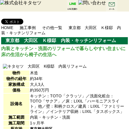
HOME
施工事例
その他一覧
東京都 大田区 Ｋ様邸 内
装・キッチンリフォーム
東京都 大田区 Ｋ様邸 内装・キッチンリフォーム
内装とキッチン・洗面のリフォームで暮らしやすい住まいに
床の生活から椅子の生活へ
物件
木造
物件の経年
約34年
家族構成
大人3人
価格
約350万円
キッチン：TOTO「クラッソ」／洗面化粧台：
TOTO「サクア」／床：LIXIL「ハーモニアスライ
設備名
ト」他／壁：和柄クロス／建具：LIXIL「ファミリー
ライン」／インテリア収納：LIXIL「タスボックス」
施工範囲
内装・キッチン・洗面
施工期間
1ヶ月半
所在地
東京都大田区