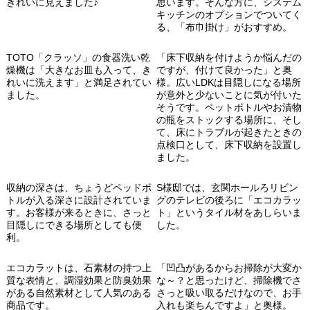
きれいに見えました♪
思います。そんな方に、システム
キッチンのオプションでついてく
る、「布巾掛け」がおすすめ。
TOTO「クラッソ」の食器洗い乾
「床下収納を付けようか悩んだの
燥機は「大きなお皿も入って、き
ですが、付けて良かった」と奥
れいに洗えます」と満足されてい
様。広いLDKは目隠しになる場所
ました。
が意外と少ないことに気が付いた
そうです。ペットボトルやお漬物
の瓶をストックする場所に、そし
て、床にトラブルが起きたときの
点検口として、床下収納を設置し
ました。
収納の深さは、ちょうどペッドボ
S様邸では、玄関ホールろリビン
トルが入る深さに設計されていま
グのテレビの後ろに「エコカラッ
す。お客様が来るときに、さっと
ト」というタイル材をあしらいま
目隠しにできる場所としても便
した。
利。
エコカラットは、石素材の持つ上
「凹凸があるからお掃除が大変か
質な表情と、調湿効果と防臭効果
な～？と思ったけど、掃除機でさ
がある自然素材として人気のある
さっと吸い取るだけなので、お手
商品です。
入れも楽ちんですよ」と奥様。