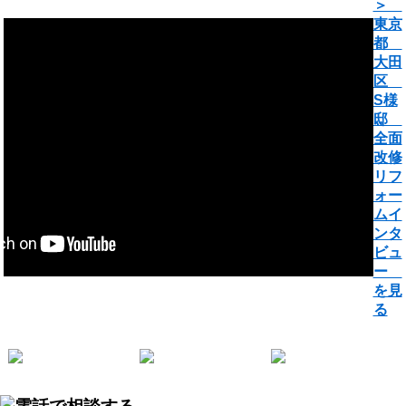
＞
東京
都
大田
区
S様
邸
全面
改修
リフ
ォー
ムイ
ンタ
ビュ
ー
を見
る