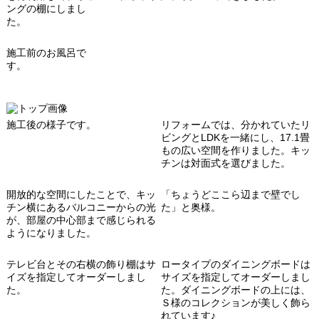
ングの棚にしまし
た。
施工前のお風呂で
す。
施工後の様子です。
リフォームでは、分かれていたリ
ビングとLDKを一緒にし、17.1畳
もの広い空間を作りました。キッ
チンは対面式を選びました。
開放的な空間にしたことで、キッ
「ちょうどここら辺まで壁でし
チン横にあるバルコニーからの光
た」と奥様。
が、部屋の中心部まで感じられる
ようになりました。
テレビ台とその右横の飾り棚
はサ
ロータイプのダイニングボード
は
イズを指定してオーダーしまし
サイズを指定してオーダーしまし
た。
た。
ダイニングボードの上には、
Ｓ様のコレクションが美しく飾ら
れています♪