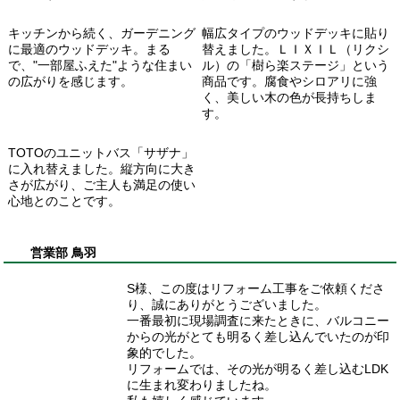
キッチンから続く、ガーデニング
幅広タイプのウッドデッキに貼り
に最適のウッドデッキ。まる
替えました。ＬＩＸＩＬ（リクシ
で、"一部屋ふえた"ような住まい
ル）の「樹ら楽ステージ」という
の広がりを感じます。
商品です。腐食やシロアリに強
く、美しい木の色が長持ちしま
す。
TOTOのユニットバス「サザナ」
に入れ替えました。縦方向に大き
さが広がり、ご主人も満足の使い
心地とのことです。
営業部 鳥羽
S様、この度はリフォーム工事をご依頼くださ
り、誠にありがとうございました。
一番最初に現場調査に来たときに、バルコニー
からの光がとても明るく差し込んでいたのが印
象的でした。
リフォームでは、その光が明るく差し込むLDK
に生まれ変わりましたね。