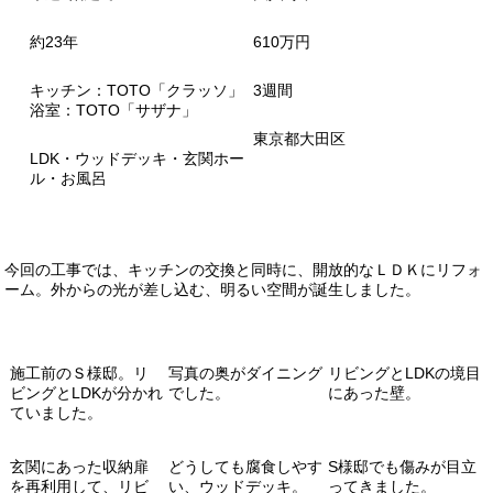
約23年
610万円
キッチン：TOTO「クラッソ」
3週間
浴室：
TOTO
「サザナ」
東京都大田区
LDK・ウッドデッキ・玄関ホー
ル・お風呂
今回の工事では、キッチンの交換と同時に、開放的なＬＤＫにリフォ
ーム。
外からの光が差し込む、明るい空間が誕生しました。
施工前のＳ様邸。リ
写真の奥がダイニング
リビングとLDKの境目
ビングとLDKが分かれ
でした。
にあった壁。
ていました。
玄関にあった収納扉
どうしても腐食しやす
S様邸でも傷みが目立
を再利用して、リビ
い、ウッドデッキ。
ってきました。