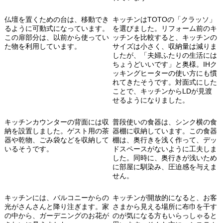
仏壇を置くための台は、移動でき
キッチンはTOTOの「クラッソ」
るように可動式になっています。
を選びました。リフォーム前のキ
この扉部分は、以前から使ってい
ッチンを比較すると、キッチンの
た物を利用しています。
サイズは小さく、収納量は減りま
したが、「夫婦ふたりの生活には
ちょうどいいです」と奥様。IHク
ッキングヒーターの使い方にも慣
れてきたそうです。
対面式にした
ことで、キッチンからLDが見渡
せるようになりました。
キッチンカウンターの背面には収
普段使いの食器は、シンク横の食
納を設置しました。ゲスト用の茶
器棚に収納しています。この食器
器や乾物、ごみ袋などを収納して
棚は、奥行きを浅く作って、デッ
いるそうです。
ドスペースがないように工夫しま
した。同時に、奥行きが浅いため
に部屋に馴染み、圧迫感を与えま
せん。
キッチンには、バルコニーからの
キッチンが開放的になると、お客
光がさんさんと降り注ぎます。家
さまから見える場所に布巾を干す
の中から、ガーデニングのお花が
のが気になる方もいらっしゃると